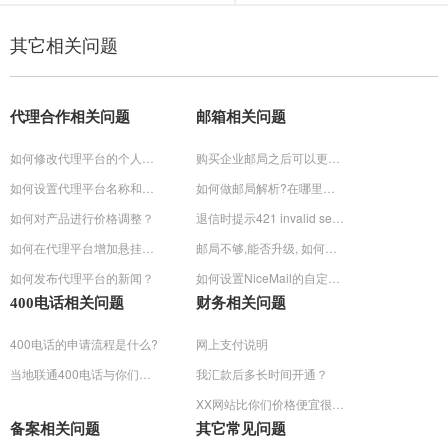
其它相关问题
代理合作相关问题
邮箱相关问题
如何修改代理平台的个人信息？
购买企业邮局之后可以更换域名绑定吗?怎么操作?
如何设置代理平台名称和关键词？
如何做邮局解析?在哪里操作?
如何对产品进行价格调整？
退信时提示421 invalid sender domain 'domain.cn' (misconfigured+dns?)的解决方法
如何在代理平台增加悬挂式QQ客服工具
邮局不够,能否升级, 如何升级
如何发布代理平台的新闻？
如何设置NiceMail的自定制登陆页面
400电话相关问题
财务相关问题
400电话的申请流程是什么?
网上支付说明
当地联通400电话与你们的400电话有什么不同?
我汇款后多长时间开通？
XX网站比你们价格便宜很多？
备案相关问题
其它常见问题