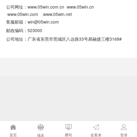
公司网址：
www.05win.com.cn
www.05win.cn
www.05win.com
www.05win.net
客服邮箱：
win@05win.com
邮政编码：523000
公司地址：广东省东莞市莞城区八达路33号易融捷三楼3168#
建站
友客来
首页
登录
域名