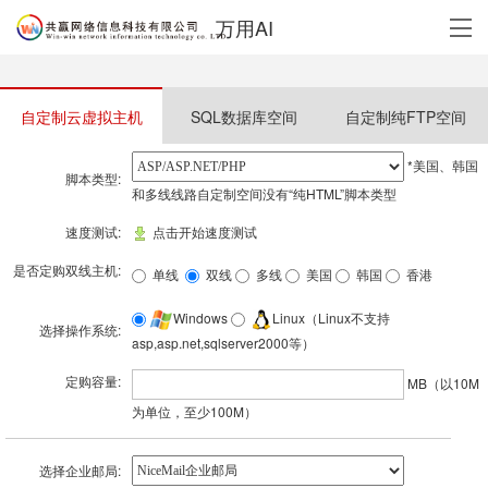
万用AI
自定制云虚拟主机
SQL数据库空间
自定制纯FTP空间
*美国、韩国
脚本类型:
和多线线路自定制空间没有“纯HTML”脚本类型
速度测试:
点击开始速度测试
是否定购双线主机:
单线
双线
多线
美国
韩国
香港
Windows
Linux（Linux不支持
选择操作系统:
asp,asp.net,sqlserver2000等）
定购容量:
MB（以10M
为单位，至少100M）
选择企业邮局: