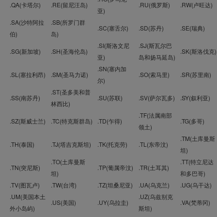
.QA(卡塔尔)
.RE(留尼汪岛)
.RU(俄罗斯)
.RW(卢旺达)
亚)
.SA(沙特阿拉
.SB(所罗门群
.SC(塞舌尔)
.SD(苏丹)
.SE(瑞典)
伯)
岛)
.SI(斯洛文尼
.SJ(斯瓦尔巴
.SG(新加坡)
.SH(圣海伦岛)
.SK(斯洛伐克)
亚)
岛和扬马延岛)
.SN(塞内加
.SL(塞拉利昂)
.SM(圣马力诺)
.SO(索马里)
.SR(苏里南)
尔)
.ST(圣多美和普
.SS(南苏丹)
.SU(苏联)
.SV(萨尔瓦多)
.SY(叙利亚)
林西比)
.TF(法属南部
.SZ(斯威士兰)
.TC(特克斯群岛)
.TD(乍得)
.TG(多哥)
领土)
.TM(土库曼斯
.TH(泰国)
.TJ(塔吉克斯坦)
.TK(托克劳)
.TL(东帝汶)
坦)
.TO(土库曼斯
.TT(特立尼达
.TN(突尼斯)
.TP(葡属帝汶)
.TR(土耳其)
坦)
和多巴哥)
.TV(图瓦卢)
.TW(台湾)
.TZ(坦桑尼亚)
.UA(乌克兰)
.UG(乌干达)
.UM(美国本土
.UZ(乌兹别克
.US(美国)
.UY(乌拉圭)
.VA(梵蒂冈)
外小岛屿)
斯坦)