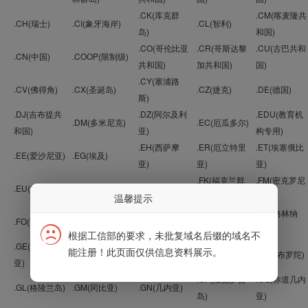
.CK(库克群
.CM(喀麦隆共
.CH(瑞士)
.CI(象牙海岸)
.CL(智利)
岛)
和国)
.CO(哥伦比亚
.CR(哥斯达黎
.CU(古巴共和
.CN(中国)
.COOP(限制级)
共和国)
加共和国)
国)
.CY(塞浦路
.CV(佛得角)
.CX(圣诞岛)
.CZ(捷克)
.DE(德国)
斯)
.DJ(吉布提共
.DZ(阿尔及利
.EDU(教育机
.DM(多米尼克)
.EC(厄瓜多尔)
和国)
亚)
构专用)
.EH(西萨摩
.ER(厄立特里
.ET(埃塞俄比
.EE(爱沙尼亚)
.EG(埃及)
亚)
亚)
亚)
.FK(福克兰群
.FM(密克罗尼
.EU(欧盟)
.FI(芬兰)
.FJ(斐济)
岛)
西亚)
温馨提示
.GD(格林纳
.FO(法罗群岛)
.FR(法国)
.GA(加蓬)
.GB(英国)
达)
根据工信部的要求，未批复域名后缀的域名不
.GE(格鲁吉
.GF(法属圭亚
.GG(格恩西
能注册！此页面仅供信息资料展示。
.GH(加纳)
.GI(直布罗陀)
亚)
那)
岛)
.GP(瓜德罗普
.GQ(赤道几内
.GL(格陵兰岛)
.GM(冈比亚)
.GN(几内亚)
岛)
亚)