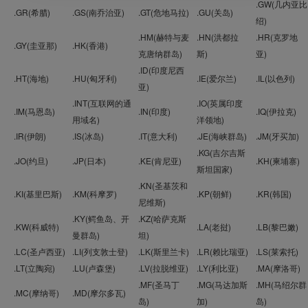
.GW(几内亚比
.GR(希腊)
.GS(南乔治亚)
.GT(危地马拉)
.GU(关岛)
绍)
.HM(赫特与麦
.HN(洪都拉
.HR(克罗地
.GY(圭亚那)
.HK(香港)
克唐纳群岛)
斯)
亚)
.ID(印度尼西
.HT(海地)
.HU(匈牙利)
.IE(爱尔兰)
.IL(以色列)
亚)
.INT(互联网的通
.IO(英属印度
.IM(马恩岛)
.IN(印度)
.IQ(伊拉克)
用域名)
洋领地)
.IR(伊朗)
.IS(冰岛)
.IT(意大利)
.JE(海峡群岛)
.JM(牙买加)
.KG(吉尔吉斯
.JO(约旦)
.JP(日本)
.KE(肯尼亚)
.KH(柬埔寨)
斯坦国家)
.KN(圣基茨和
.KI(基里巴斯)
.KM(科摩罗)
.KP(朝鲜)
.KR(韩国)
尼维斯)
.KY(鳄鱼岛、开
.KZ(哈萨克斯
.KW(科威特)
.LA(老挝)
.LB(黎巴嫩)
曼群岛)
坦)
.LC(圣卢西亚)
.LI(列支敦士登)
.LK(斯里兰卡)
.LR(赖比瑞亚)
.LS(莱索托)
.LT(立陶宛)
.LU(卢森堡)
.LV(拉脱维亚)
.LY(利比亚)
.MA(摩洛哥)
.MF(圣马丁
.MG(马达加斯
.MH(马绍尔群
.MC(摩纳哥)
.MD(摩尔多瓦)
岛)
加)
岛)