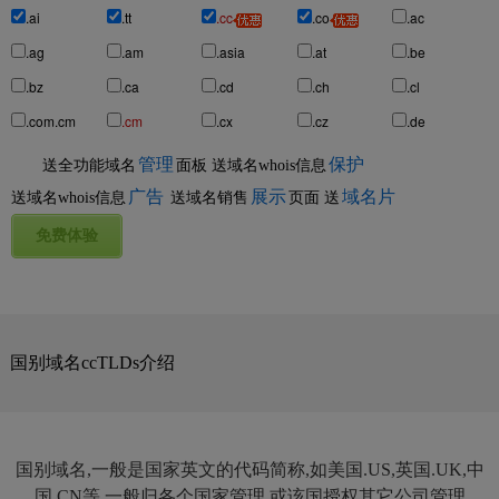
.ai
.tt
.cc
.co
.ac
.ag
.am
.asia
.at
.be
.bz
.ca
.cd
.ch
.cl
.com.cm
.cm
.cx
.cz
.de
管理
保护
送全功能域名
面板
送域名whois信息
广告
展示
域名片
送域名whois信息
送域名销售
页面
送
国别域名ccTLDs介绍
国别域名,一般是国家英文的代码简称,如美国.US,英国.UK,中
国.CN等,一般归各个国家管理,或该国授权其它公司管理