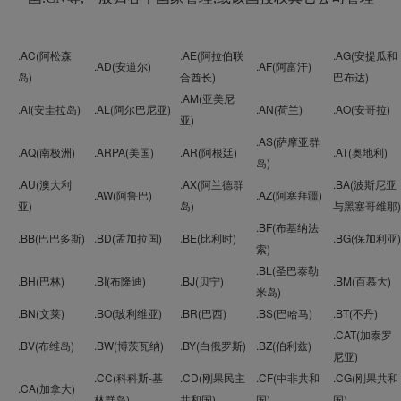
.AC(阿松森
.AE(阿拉伯联
.AG(安提瓜和
.AD(安道尔)
.AF(阿富汗)
岛)
合酋长)
巴布达)
.AM(亚美尼
.AI(安圭拉岛)
.AL(阿尔巴尼亚)
.AN(荷兰)
.AO(安哥拉)
亚)
.AS(萨摩亚群
.AQ(南极洲)
.ARPA(美国)
.AR(阿根廷)
.AT(奥地利)
岛)
.AU(澳大利
.AX(阿兰德群
.BA(波斯尼亚
.AW(阿鲁巴)
.AZ(阿塞拜疆)
亚)
岛)
与黑塞哥维那)
.BF(布基纳法
.BB(巴巴多斯)
.BD(孟加拉国)
.BE(比利时)
.BG(保加利亚)
索)
.BL(圣巴泰勒
.BH(巴林)
.BI(布隆迪)
.BJ(贝宁)
.BM(百慕大)
米岛)
.BN(文莱)
.BO(玻利维亚)
.BR(巴西)
.BS(巴哈马)
.BT(不丹)
.CAT(加泰罗
.BV(布维岛)
.BW(博茨瓦纳)
.BY(白俄罗斯)
.BZ(伯利兹)
尼亚)
.CC(科科斯-基
.CD(刚果民主
.CF(中非共和
.CG(刚果共和
.CA(加拿大)
林群岛)
共和国)
国)
国)