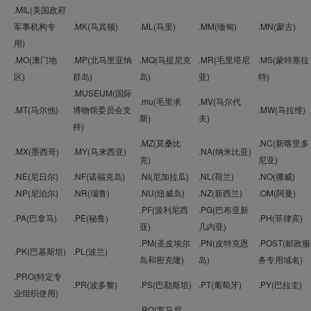
.MIL(美国政府
军事机构专
.MK(马其顿)
.ML(马里)
.MM(缅甸)
.MN(蒙古)
用)
.MO(澳门地
.MP(北马里亚纳
.MQ(马提尼克
.MR(毛里塔尼
.MS(蒙特塞拉
区)
群岛)
岛)
亚)
特)
.MUSEUM(国际
.mu(毛里求
.MV(马尔代
.MT(马尔他)
博物馆委员会支
.MW(马拉维)
斯)
夫)
持)
.MZ(莫桑比
.NC(新喀里多
.MX(墨西哥)
.MY(马来西亚)
.NA(纳米比亚)
克)
尼亚)
.NE(尼日尔)
.NF(诺福克岛)
.NI(尼加拉瓜)
.NL(荷兰)
.NO(挪威)
.NP(尼泊尔)
.NR(瑙鲁)
.NU(纽威岛)
.NZ(新西兰)
.OM(阿曼)
.PF(波利尼西
.PG(巴布亚新
.PA(巴拿马)
.PE(秘鲁)
.PH(菲律宾)
亚)
几内亚)
.PM(圣皮埃尔
.PN(皮特克恩
.POST(邮政服
.PK(巴基斯坦)
.PL(波兰)
岛和密克隆)
岛)
务专用域名)
.PRO(特定专
.PR(波多黎)
.PS(巴勒斯坦)
.PT(葡萄牙)
.PY(巴拉圭)
业组织使用)
.RO(罗马尼