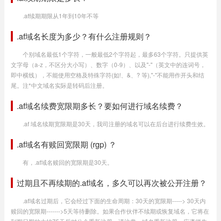
.af续期期限从1年到10年不等
.af域名长度为多少？有什么注册规则？
个别域名最低1个字符，一般最低2个字符起，最多63个字符。只提供英
文字母（a-z，不区分大小写）、数字（0-9）、以及"-"（英文中的连词号，
即中横线），不能使用空格及特殊字符(如!、&、? 等),"-"不能用作开头和结
尾。注*中文域名实际是转码后注册。
.af域名续费宽限期多长？要如何进行域名续费？
.af 域名续期宽限期是30天，我司注册的域名可以在后台进行续费生效。
.af域名有赎回宽限期 (rgp) ？
有，.af域名赎回的宽限期是30天。
过期且不再续期的.af域名，多久可以再次被公开注册？
.af域名过期后，它会经过下面的生命周期：30天的宽限期-----> 30天内
赎回的宽限期------->5天等待删除。如果合作伙伴不续期或恢复域名，它将在