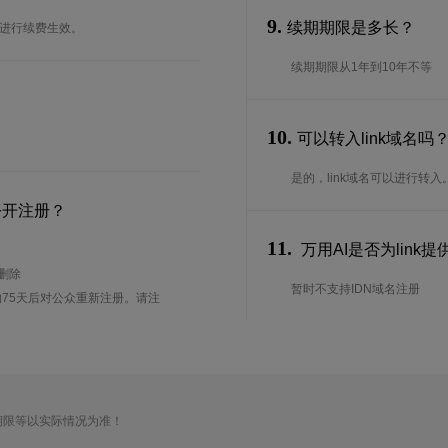
9.
续期期限是多长？
台进行续费生效。
续期期限从1年到10年不等
10.
可以转入link域名吗
是的，link域名可以进行转
公开注册？
11.
万用AI是否为link提
待删除
暂时不支持IDN域名注册
75天后对公众重新注册。请注
期限等以实际情况为准！