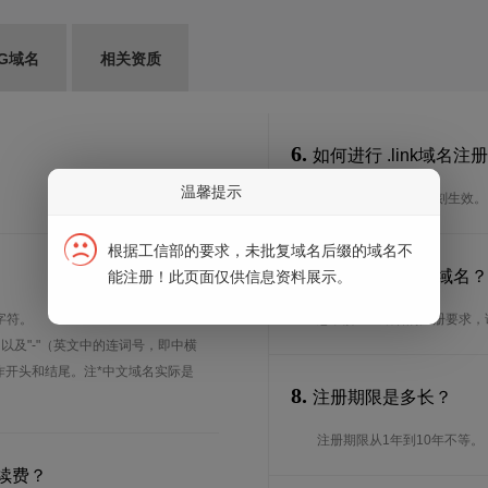
G域名
相关资质
6.
如何进行 .link域名注
温馨提示
通过我司注册可以即刻生效。
根据工信部的要求，未批复域名后缀的域名不
7.
谁可以注册 .link域
能注册！此页面仅供信息资料展示。
字符。
想了解.link域名的注册要
、以及"-"（英文中的连词号，即中横
能用作开头和结尾。注*中文域名实际是
8.
注册期限是多长？
注册期限从1年到10年不等。
续费？