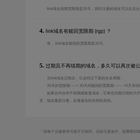
link域名续期宽限期是30天，我司注册的域名可以在后
4.
link域名有赎回宽限期 (rgp) ？
有，.link域名赎回的宽限期是30天。
5.
过期且不再续期的域名，多久可以再次被
当link域名过期后，它会经过下面的生命周期：
30天的宽限期-----> 30天内赎回的宽限期------- >5天等
如果合作伙伴不续期或恢复域名，它将在到期日期的大约
意，域名重新注册，应遵循先到先得的原则。
* 因每个后缀要求可能不尽相同，实际注册条件、续费赎回