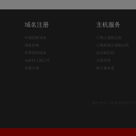
域名注册
主机服务
中国国家域名
订购云虚拟主机
域名价格
订购美国云虚拟主机
世界国别域名
自定制主机
域名转入我公司
主机优势
批量注册
独立服务器
版权所有 @共赢网络信息科技有限