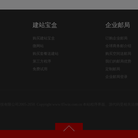
建站宝盒
企业邮局
购买建站宝盒
订购企业邮局
微网站
全球商务邮介绍
购买套餐送建站
购买空间送邮局
第三方程序
我们的邮局优势
免费试用
定制邮局
企业邮局登录
公司2005-2050. Copyright www.05win.com.cn 本站程序界面、源代码