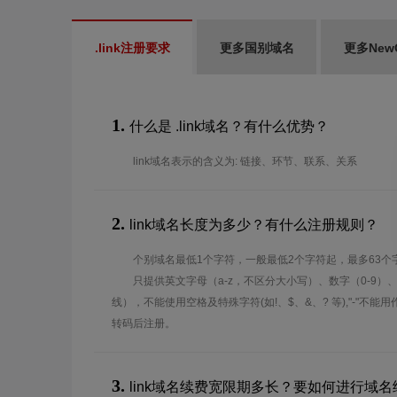
.link注册要求
更多国别域名
更多New
1.
什么是 .link域名？有什么优势？
link域名表示的含义为: 链接、环节、联系、关系
2.
link域名长度为多少？有什么注册规则？
个别域名最低1个字符，一般最低2个字符起，最多63个
只提供英文字母（a-z，不区分大小写）、数字（0-9）
线），不能使用空格及特殊字符(如!、$、&、? 等),"-"不
转码后注册。
3.
link域名续费宽限期多长？要如何进行域名