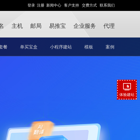
登录
注册
新闻中心
客户支持
交费方式
联系我们
名
主机
邮局
易推宝
企业服务
代理
套餐
单买宝盒
小程序建站
模板
案例
体验建站