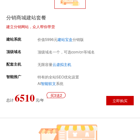
分销商城建站套餐
建立分销网站，众人帮你带货
建站系统
价值
5996
元
建站宝盒
分销版
顶级域名
顶级域名一个，可选com/cn等域名
配套主机
无限容量
云虚拟主机
智能推广
特有的全站SEO优化设置
AI
智能软文
系统
6510
买3送2
总计
元/年
立即购买