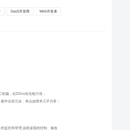
等
SaaS开发商
Web开发者
C欺骗，抗DDos攻击能力强；
，硬件全部冗余，单点故障率几乎为零；
的监控和管理;远程桌面的控制、修改