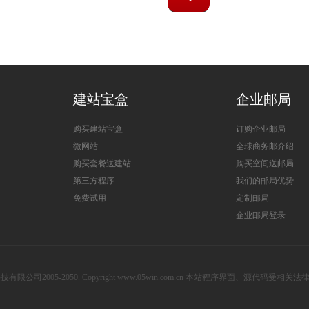
建站宝盒
企业邮局
购买建站宝盒
订购企业邮局
微网站
全球商务邮介绍
购买套餐送建站
购买空间送邮局
第三方程序
我们的邮局优势
免费试用
定制邮局
企业邮局登录
公司2005-2050. Copyright www.05win.com.cn 本站程序界面、源代码