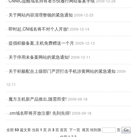
· CNNIC提醒域名持有者尽快履行网站备案手续
2009-12-28
· 关于网站内容清理整顿的紧急通知
2009-12-25
· 即时起,CN域名将不对个人开放!
2009-12-14
· 提倡积极备案,主机免费赠送一个月
2009-12-13
· 关于停用未备案网站的紧急通知!
2009-12-11
· 关于积极配合上级部门严厉打击手机涉黄网站的紧急通知
2009-
12-11
· 魔方主机新产品推出,随需而变!
2009-09-18
· .cm域名即将开放注册! 先到先得!
2009-09-18
全部
53
篇文章 当前
1
页 共
3
页
首页
下一页
尾页
转到第
页
分页:1
2
3