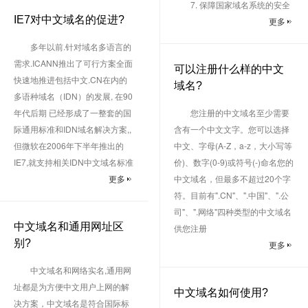
7. 保障国家域名系统的安全
IE7对中文域名的促进?
更多
多年以前.针对域名多语言的
需求.ICANN推出了可行方案全面
可以注册什么样的中文
快速地推进包括中文.CN在内的
域名?
多语种域名（IDN）的发展, 在90
年代后期 已经形成了一整套的国
您注册的中文域名至少需要
际通用标准和IDN域名解决方案,,
含有一个中文文字。您可以选择
但微软在2006年下半年推出的
中文、字母(A-Z，a-z，大小写等
IE7,就支持相关IDN中文域名标准
价)、数字(0-9)或符号(-)命名您的
更多
中文域名，但最多不超过20个字
符。目前有".CN"、".中国"、".公
司"、".网络"四种类型的中文域名
中文域名和通用网址区
供您注册
别?
更多
中文域名和网络实名,通用网
址都是为方便中文用户上网的解
中文域名如何使用?
决方案，中文域名是符合国际标