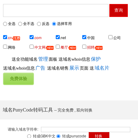
全选
全不选
反选
选择常用
.cn
.com
.net
.中国
.公司
.网络
.中文网
.餐厅
.招聘
管理
保护
送全功能域名
面板
送域名whois信息
广告
展示
域名片
送域名whois信息
送域名销售
页面
送
域名PunyCode转码工具
-- 完全免费 , 双向转换
请输入域名字符串:
转成GBK中文
转成punycode