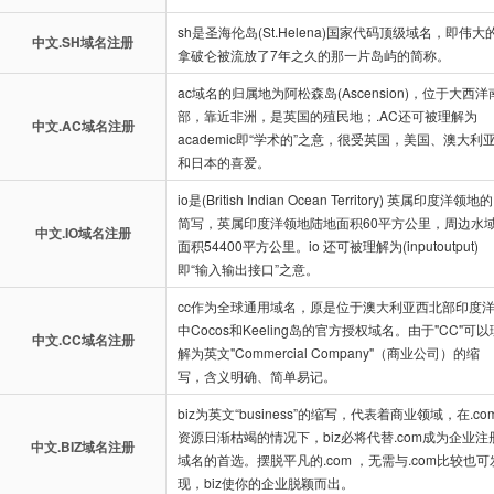
sh是圣海伦岛(St.Helena)国家代码顶级域名，即伟大
中文.SH域名注册
拿破仑被流放了7年之久的那一片岛屿的简称。
ac域名的归属地为阿松森岛(Ascension)，位于大西洋
部，靠近非洲，是英国的殖民地；.AC还可被理解为
中文.AC域名注册
academic即“学术的”之意，很受英国，美国、澳大利
和日本的喜爱。
io是(British Indian Ocean Territory) 英属印度洋领地的
简写，英属印度洋领地陆地面积60平方公里，周边水
中文.IO域名注册
面积54400平方公里。io 还可被理解为(inputoutput)
即“输入输出接口”之意。
cc作为全球通用域名，原是位于澳大利亚西北部印度
中Cocos和Keeling岛的官方授权域名。由于"CC"可以
中文.CC域名注册
解为英文"Commercial Company"（商业公司）的缩
写，含义明确、简单易记。
biz为英文“business”的缩写，代表着商业领域，在.co
资源日渐枯竭的情况下，biz必将代替.com成为企业注
中文.BIZ域名注册
域名的首选。摆脱平凡的.com ，无需与.com比较也可
现，biz使你的企业脱颖而出。