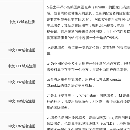
tv是太平洋小岛屿国家图瓦卢（Tuvalu）的国家代码顶
域。随着网络宽带接入的成长，全新的tv域名的目标市
是非常明显并且非常巨大 的。TV域名将作为宽频时代
中文.TV域名注册
主流域名，其站点将应用在：视听,音乐视频，电影， 
视会议。信息传送的未来是通过网络，并且相信许多
供宽频新服务的站点将选 择一个合适的TV域名。
hk香港域名（香港统一资源定位符）带有鲜明的香港
中文.HK域名注册
识。
tel为亚洲的企业及个人用户开创全新的沟通方式，把
中文.TEL域名注册
络资料集中存于在一个地方，并完全由用户自己掌管
tw台湾泛用型英文域名。用户可以将原来.com.tw
中文.TW域名注册
或.net.tw的域名缩短至只有.tw。
tm是土库曼斯坦（Turkmenistan）国别域名，TM 是商
中文.TM域名注册
标的标识，凡使用商标场合，为区别、表征商标必须
用的国际惯例。
cn域名也是国际顶级域名，是由我国(China)管理的国
顶级域名。也是属于地理顶级域名（ccTLD），地理顶
中文.CN域名注册
级域名一般由各个国家或地区负责管理。当前cn域名